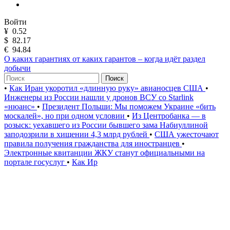
Войти
¥
0.52
$
82.17
€
94.84
О каких гарантиях от каких гарантов – когда идёт раздел
добычи
Поиск
•
Как Иран укоротил «длинную руку» авианосцев США
•
Инженеры из России нашли у дронов ВСУ со Starlink
«нюанс»
•
Президент Польши: Мы поможем Украине «бить
москалей», но при одном условии
•
Из Центробанка — в
розыск: уехавшего из России бывшего зама Набиуллиной
заподозрили в хищении 4,3 млрд рублей
•
США ужесточают
правила получения гражданства для иностранцев
•
Электронные квитанции ЖКУ станут официальными на
портале госуслуг
•
Как Ир