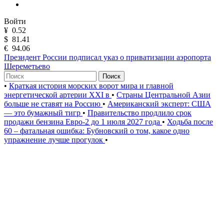
Войти
¥
0.52
$
81.41
€
94.06
Президент России подписал указ о приватизации аэропорта
Шереметьево
Поиск
•
Краткая история морских ворот мира и главной
энергетической артерии XXI в
•
Страны Центральной Азии
больше не ставят на Россию
•
Американский эксперт: США
— это бумажный тигр
•
Правительство продлило срок
продажи бензина Евро-2 до 1 июля 2027 года
•
Ходьба после
60 – фатальная ошибка: Бубновский о том, какое одно
упражнение лучше прогулок
•