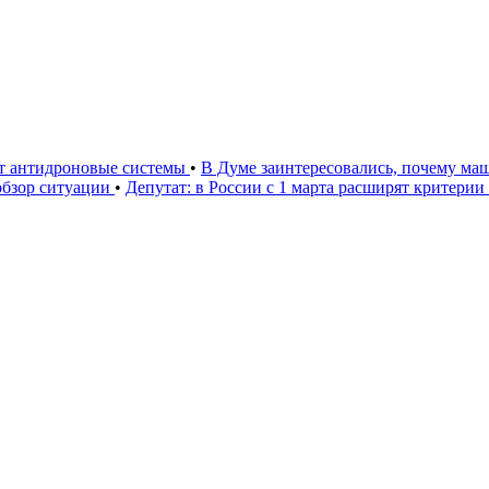
ют антидроновые системы
•
В Думе заинтересовались, почему маш
 обзор ситуации
•
Депутат: в России с 1 марта расширят критери