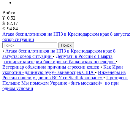
Войти
¥
0.52
$
82.17
€
94.84
Атака беспилотников на НПЗ в Краснодарском крае 8 августа:
обзор ситуации
Поиск
•
Атака беспилотников на НПЗ в Краснодарском крае 8
августа: обзор ситуации
•
Депутат: в России с 1 марта
расширят критерии блокировки банковских переводов
•
Ветеринар объяснила причины агрессии кошек
•
Как Иран
укоротил «длинную руку» авианосцев США
•
Инженеры из
России нашли у дронов ВСУ со Starlink «нюанс»
•
Президент
Польши: Мы поможем Украине «бить москалей», но при
одном условии