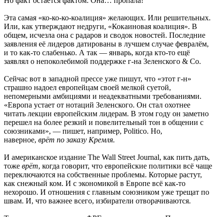
Но факт остаётся фактом. Она… пропала!
Эта самая «ко-ко-ко-коалиция» желающих. Или решительных.
Или, как утверждают недруги, «Кокаиновая коалиция». В
общем, исчезла она с радаров и сводок новостей. Последние
заявления её лидеров датированы в лучшем случае февралём,
и то как-то слабенько. А так — январь, когда кто-то ещё
заявлял о непоколебимой поддержке г-на Зеленского & Co.
Сейчас вот в западной прессе уже пишут, что «этот г-н»
страшно надоел европейцам своей мелкой суетой,
непомерными амбициями и неадекватными требованиями.
«Европа устает от нотаций Зеленского. Он стал охотнее
читать лекции европейским лидерам. В этом году он заметно
перешел на более резкий и повелительный тон в общении с
союзниками», — пишет, например, Politico. Но,
наверное,
врёт по заказу Кремля
.
И американское издание The Wall Street Journal, как пить дать,
тоже
врёт
, когда говорит, что европейские политики всё чаще
переключаются на собственные проблемы. Которые растут,
как снежный ком. И с экономикой в Европе всё как-то
нехорошо. И отношения с главным союзником уже трещат по
швам. И, что важнее всего, избиратели отворачиваются.