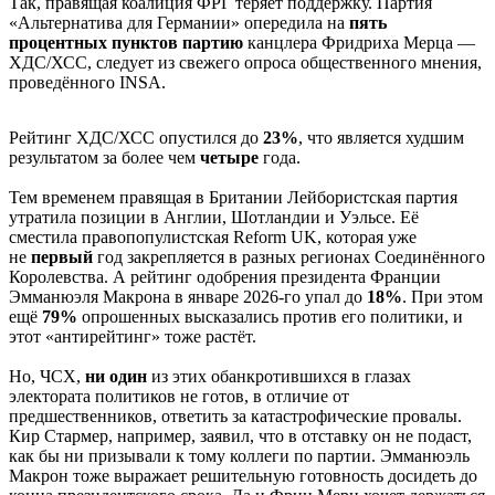
Так, правящая коалиция ФРГ теряет поддержку. Партия
«Альтернатива для Германии» опередила на
пять
процентных пунктов партию
канцлера Фридриха Мерца —
ХДС/ХСС, следует из свежего опроса общественного мнения,
проведённого INSA.
Рейтинг ХДС/ХСС опустился до
23%
, что является худшим
результатом за более чем
четыре
года.
Тем временем правящая в Британии Лейбористская партия
утратила позиции в Англии, Шотландии и Уэльсе. Её
сместила правопопулистская Reform UK, которая уже
не
первый
год закрепляется в разных регионах Соединённого
Королевства. А рейтинг одобрения президента Франции
Эмманюэля Макрона в январе 2026-го упал до
18%
. При этом
ещё
79%
опрошенных высказались против его политики, и
этот «антирейтинг» тоже растёт.
Но, ЧСХ,
ни один
из этих обанкротившихся в глазах
электората политиков не готов, в отличие от
предшественников, ответить за катастрофические провалы.
Кир Стармер, например, заявил, что в отставку он не подаст,
как бы ни призывали к тому коллеги по партии. Эмманюэль
Макрон тоже выражает решительную готовность досидеть до