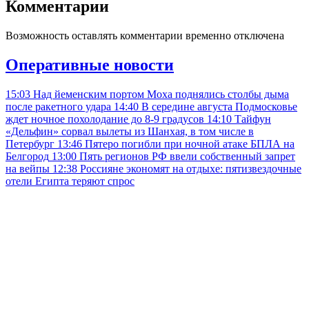
Комментарии
Возможность оставлять комментарии временно отключена
Оперативные новости
15:03
Над йеменским портом Моха поднялись столбы дыма
после ракетного удара
14:40
В середине августа Подмосковье
ждет ночное похолодание до 8-9 градусов
14:10
Тайфун
«Дельфин» сорвал вылеты из Шанхая, в том числе в
Петербург
13:46
Пятеро погибли при ночной атаке БПЛА на
Белгород
13:00
Пять регионов РФ ввели собственный запрет
на вейпы
12:38
Россияне экономят на отдыхе: пятизвездочные
отели Египта теряют спрос