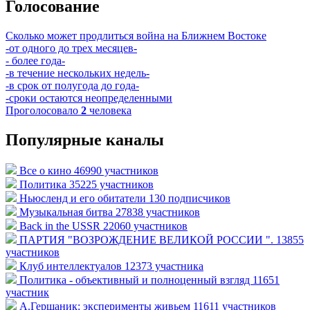
Голосование
Сколько может продлиться война на Ближнем Востоке
-от одного до трех месяцев-
- более года-
-в течение нескольких недель-
-в срок от полугода до года-
-сроки остаются неопределенными
Проголосовало
2
человека
Популярные каналы
Все о кино
46990 участников
Политика
35225 участников
Ньюсленд и его обитатели
130 подписчиков
Музыкальная битва
27838 участников
Back in the USSR
22060 участников
ПАРТИЯ "ВОЗРОЖДЕНИЕ ВЕЛИКОЙ РОССИИ ".
13855
участников
Клуб интеллектуалов
12373 участника
Политика - объективный и полноценный взгляд
11651
участник
А.Гершаник: эксперименты живьем
11611 участников