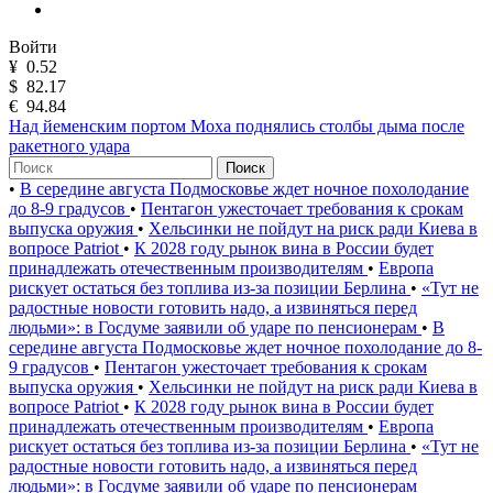
Войти
¥
0.52
$
82.17
€
94.84
Над йеменским портом Моха поднялись столбы дыма после
ракетного удара
Поиск
•
В середине августа Подмосковье ждет ночное похолодание
до 8-9 градусов
•
Пентагон ужесточает требования к срокам
выпуска оружия
•
Хельсинки не пойдут на риск ради Киева в
вопросе Patriot
•
К 2028 году рынок вина в России будет
принадлежать отечественным производителям
•
Европа
рискует остаться без топлива из-за позиции Берлина
•
«Тут не
радостные новости готовить надо, а извиняться перед
людьми»: в Госдуме заявили об ударе по пенсионерам
•
В
середине августа Подмосковье ждет ночное похолодание до 8-
9 градусов
•
Пентагон ужесточает требования к срокам
выпуска оружия
•
Хельсинки не пойдут на риск ради Киева в
вопросе Patriot
•
К 2028 году рынок вина в России будет
принадлежать отечественным производителям
•
Европа
рискует остаться без топлива из-за позиции Берлина
•
«Тут не
радостные новости готовить надо, а извиняться перед
людьми»: в Госдуме заявили об ударе по пенсионерам