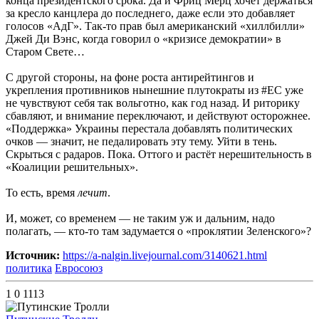
конца президентского срока. Да и Фриц Мерц хочет держаться
за кресло канцлера до последнего, даже если это добавляет
голосов «АдГ». Так-то прав был американский «хиллбилли»
Джей Ди Вэнс, когда говорил о «кризисе демократии» в
Старом Свете…
С другой стороны, на фоне роста антирейтингов и
укрепления противников нынешние плутократы из #ЕС уже
не чувствуют себя так вольготно, как год назад. И риторику
сбавляют, и внимание переключают, и действуют осторожнее.
«Поддержка» Украины перестала добавлять политических
очков — значит, не педалировать эту тему. Уйти в тень.
Скрыться с радаров. Пока. Оттого и растёт нерешительность в
«Коалиции решительных».
То есть, время
лечит
.
И, может, со временем — не таким уж и дальним, надо
полагать, — кто-то там задумается о «проклятии Зеленского»?
Источник:
https://a-nalgin.livejournal.com/3140621.html
политика
Евросоюз
1
0
1113