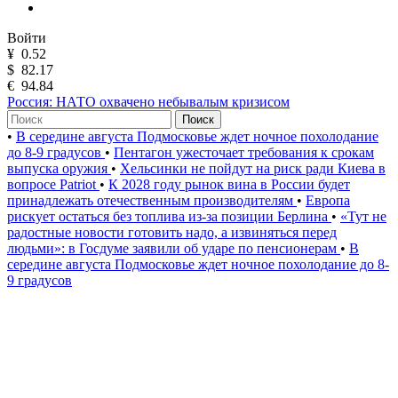
Войти
¥
0.52
$
82.17
€
94.84
Россия: НАТО охвачено небывалым кризисом
Поиск
•
В середине августа Подмосковье ждет ночное похолодание
до 8-9 градусов
•
Пентагон ужесточает требования к срокам
выпуска оружия
•
Хельсинки не пойдут на риск ради Киева в
вопросе Patriot
•
К 2028 году рынок вина в России будет
принадлежать отечественным производителям
•
Европа
рискует остаться без топлива из-за позиции Берлина
•
«Тут не
радостные новости готовить надо, а извиняться перед
людьми»: в Госдуме заявили об ударе по пенсионерам
•
В
середине августа Подмосковье ждет ночное похолодание до 8-
9 градусов