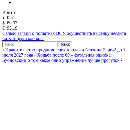
Войти
¥
0.51
$
80.93
€
93.19
Сальдо заявил о попытках ВСУ осуществить высадку десанта
на Кинбурнской косе
Поиск
•
Правительство продлило срок продажи бензина Евро-2 до 1
июля 2027 года
•
Ходьба после 60 – фатальная ошибка:
Бубновский о том какое одно упражнение лучше прогулок
•