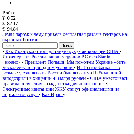
Войти
¥
0.52
$
82.17
€
94.84
Земля даром: к чему привела бесплатная раздача гектаров на
окраинах России
Поиск
•
Как Иран укоротил «длинную руку» авианосцев США
•
Инженеры из России нашли у дронов ВСУ со Starlink
«нюанс»
•
Президент Польши: Мы поможем Украине «бить
москалей», но при одном условии
•
Из Центробанка — в
розыск: уехавшего из России бывшего зама Набиуллиной
заподозрили в хищении 4,3 млрд рублей
•
США ужесточают
правила получения гражданства для иностранцев
•
Электронные квитанции ЖКУ станут официальными на
портале госуслуг
•
Как Иран у