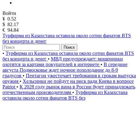
Войти
¥
0.52
$
82.17
€
94.84
Турфирма из Казахстана оставила около сотни фанатов BTS
без концерта и денег
Поиск
•
Турфирма из Казахстана оставила около сотни фанатов BTS
без концерта и денег
•
МВД предупреждает: мошенники
охотятся за картами покупателей в интернете
•
В середине
августа Подмосковье ждет ночное похолодание до 8-9
градусов
•
Пентагон ужесточает требования к срокам выпуска
оружия
•
Хельсинки не пойдут на риск ради Киева в вопросе
Patriot
•
К 2028 году рынок вина в России будет принадлежать
отечественным производителям
•
Турфирма из Казахстана
оставила около сотни фанатов BTS без