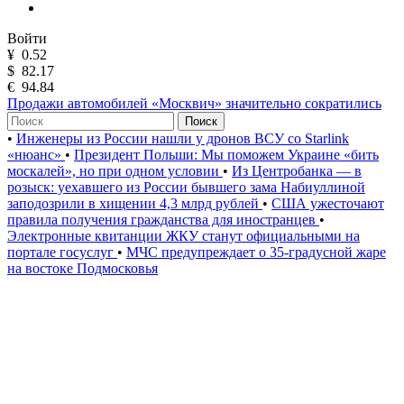
Войти
¥
0.52
$
82.17
€
94.84
Продажи автомобилей «Москвич» значительно сократились
Поиск
•
Инженеры из России нашли у дронов ВСУ со Starlink
«нюанс»
•
Президент Польши: Мы поможем Украине «бить
москалей», но при одном условии
•
Из Центробанка — в
розыск: уехавшего из России бывшего зама Набиуллиной
заподозрили в хищении 4,3 млрд рублей
•
США ужесточают
правила получения гражданства для иностранцев
•
Электронные квитанции ЖКУ станут официальными на
портале госуслуг
•
МЧС предупреждает о 35-градусной жаре
на востоке Подмосковья