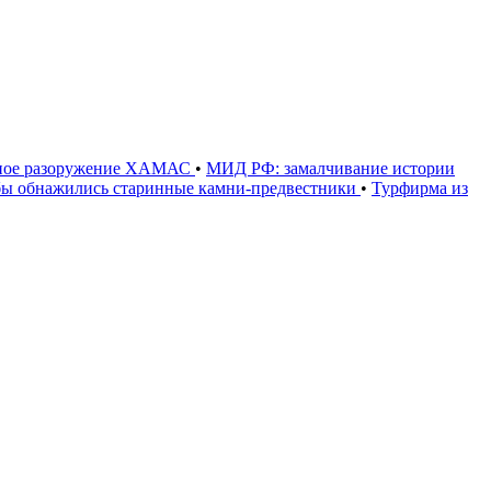
олное разоружение ХАМАС
•
МИД РФ: замалчивание истории
ьбы обнажились старинные камни-предвестники
•
Турфирма из