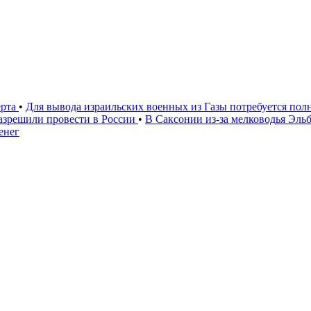
ерта
•
Для вывода израильских военных из Газы потребуется п
азрешили провести в России
•
В Саксонии из-за мелководья Эл
енег