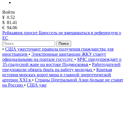
Войти
¥
0.52
$
81.41
€
94.06
Рейкьявик просит Брюссель не вмешиваться в референдум о
ЕС
Поиск
•
США ужесточают правила получения гражданства для
иностранцев
•
Электронные квитанции ЖКУ станут
официальными на портале госуслуг
•
МЧС предупреждает о
35-градусной жаре на востоке Подмосковья
•
Работодателей
предложили обязать брать на работу молодых
•
Краткая
история морских ворот мира и главной энергетической
артерии XXI в
•
Страны Центральной Азии больше не ставят
на Россию
•
США уже