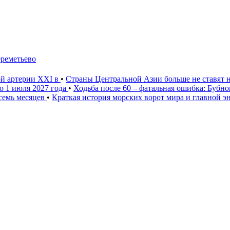
ереметьево
ой артерии XXI в
•
Страны Центральной Азии больше не ставят 
о 1 июля 2027 года
•
Ходьба после 60 – фатальная ошибка: Бубн
 семь месяцев
•
Краткая история морских ворот мира и главной э