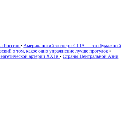
на Россию
•
Американский эксперт: США — это бумажный
овский о том, какое одно упражнение лучше прогулок
•
нергетической артерии XXI в
•
Страны Центральной Азии