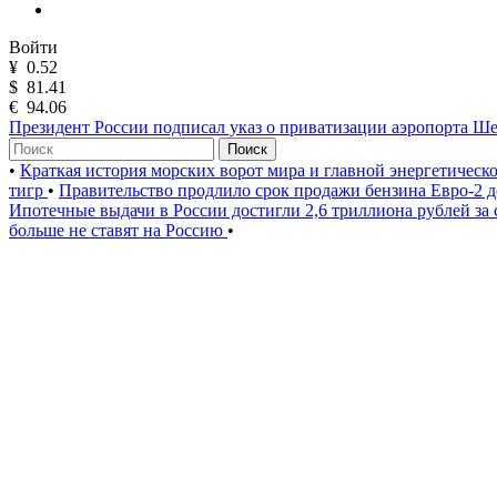
Войти
¥
0.52
$
81.41
€
94.06
Президент России подписал указ о приватизации аэропорта Ш
Поиск
•
Краткая история морских ворот мира и главной энергетическ
тигр
•
Правительство продлило срок продажи бензина Евро-2 д
Ипотечные выдачи в России достигли 2,6 триллиона рублей за
больше не ставят на Россию
•