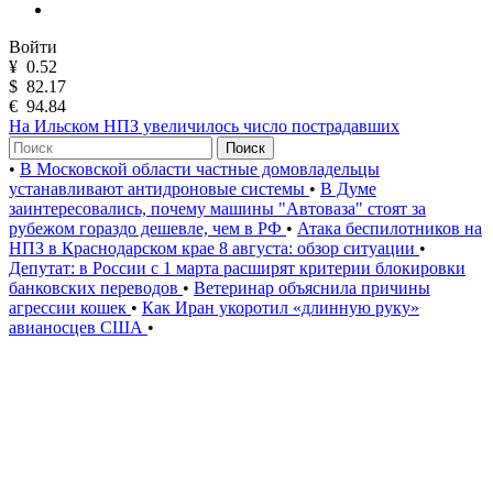
Войти
¥
0.52
$
82.17
€
94.84
На Ильском НПЗ увеличилось число пострадавших
Поиск
•
В Московской области частные домовладельцы
устанавливают антидроновые системы
•
В Думе
заинтересовались, почему машины "Автоваза" стоят за
рубежом гораздо дешевле, чем в РФ
•
Атака беспилотников на
НПЗ в Краснодарском крае 8 августа: обзор ситуации
•
Депутат: в России с 1 марта расширят критерии блокировки
банковских переводов
•
Ветеринар объяснила причины
агрессии кошек
•
Как Иран укоротил «длинную руку»
авианосцев США
•