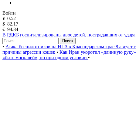
Войти
¥
0.52
$
82.17
€
94.84
В РДКБ госпитализированы двое детей, пострадавших от удар
Поиск
•
Атака беспилотников на НПЗ в Краснодарском крае 8 августа
причины агрессии кошек
•
Как Иран укоротил «длинную руку
«бить москалей», но при одном условии
•