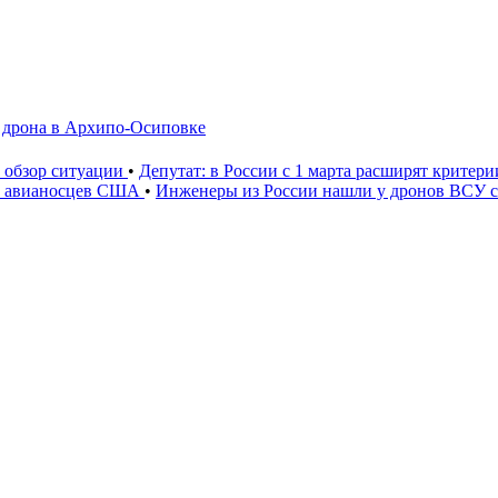
а дрона в Архипо-Осиповке
: обзор ситуации
•
Депутат: в России с 1 марта расширят критер
» авианосцев США
•
Инженеры из России нашли у дронов ВСУ со