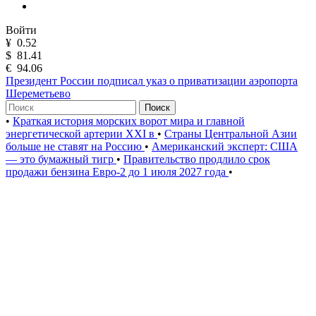
Войти
¥
0.52
$
81.41
€
94.06
Президент России подписал указ о приватизации аэропорта
Шереметьево
Поиск
•
Краткая история морских ворот мира и главной
энергетической артерии XXI в
•
Страны Центральной Азии
больше не ставят на Россию
•
Американский эксперт: США
— это бумажный тигр
•
Правительство продлило срок
продажи бензина Евро-2 до 1 июля 2027 года
•