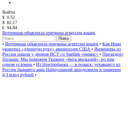
Войти
¥
0.52
$
82.17
€
94.84
Ветеринар объяснила причины агрессии кошек
Поиск
•
Ветеринар объяснила причины агрессии кошек
•
Как Иран
укоротил «длинную руку» авианосцев США
•
Инженеры из
России нашли у дронов ВСУ со Starlink «нюанс»
•
Президент
Польши: Мы поможем Украине «бить москалей», но при
одном условии
•
Из Центробанка — в розыск: уехавшего из
России бывшего зама Набиуллиной заподозрили в хищении
4,3 млрд рублей
•