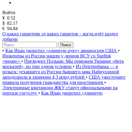
Войти
¥
0.52
$
82.17
€
94.84
О каких гарантиях от каких гарантов – когда идёт раздел
добычи
Поиск
•
Как Иран укоротил «длинную руку» авианосцев США
•
Инженеры из России нашли у дронов ВСУ со Starlink
«нюанс»
•
Президент Польши: Мы поможем Украине «бить
москалей», но при одном условии
•
Из Центробанка — в
розыск: уехавшего из России бывшего зама Набиуллиной
заподозрили в хищении 4,3 млрд рублей
•
США ужесточают
правила получения гражданства для иностранцев
•
Электронные квитанции ЖКУ станут официальными на
портале госуслуг
•
Как Иран укоротил «длинную