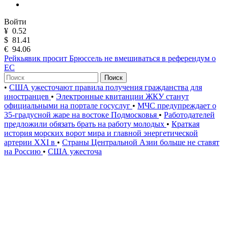
Войти
¥
0.52
$
81.41
€
94.06
Рейкьявик просит Брюссель не вмешиваться в референдум о
ЕС
Поиск
•
США ужесточают правила получения гражданства для
иностранцев
•
Электронные квитанции ЖКУ станут
официальными на портале госуслуг
•
МЧС предупреждает о
35-градусной жаре на востоке Подмосковья
•
Работодателей
предложили обязать брать на работу молодых
•
Краткая
история морских ворот мира и главной энергетической
артерии XXI в
•
Страны Центральной Азии больше не ставят
на Россию
•
США ужесточа