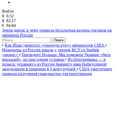
Войти
¥
0.52
$
82.17
€
94.84
Земля даром: к чему привела бесплатная раздача гектаров на
окраинах России
Поиск
•
Как Иран укоротил «длинную руку» авианосцев США
•
Инженеры из России нашли у дронов ВСУ со Starlink
«нюанс»
•
Президент Польши: Мы поможем Украине «бить
москалей», но при одном условии
•
Из Центробанка — в
розыск: уехавшего из России бывшего зама Набиуллиной
заподозрили в хищении 4,3 млрд рублей
•
США ужесточают
правила получения гражданства для иностранцев