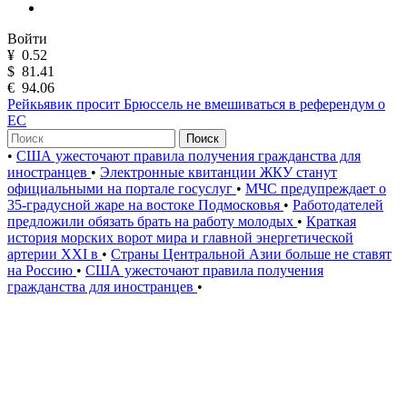
Войти
¥
0.52
$
81.41
€
94.06
Рейкьявик просит Брюссель не вмешиваться в референдум о
ЕС
Поиск
•
США ужесточают правила получения гражданства для
иностранцев
•
Электронные квитанции ЖКУ станут
официальными на портале госуслуг
•
МЧС предупреждает о
35-градусной жаре на востоке Подмосковья
•
Работодателей
предложили обязать брать на работу молодых
•
Краткая
история морских ворот мира и главной энергетической
артерии XXI в
•
Страны Центральной Азии больше не ставят
на Россию
•
США ужесточают правила получения
гражданства для иностранцев
•