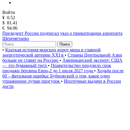
Войти
¥
0.52
$
81.41
€
94.06
Президент России подписал указ о приватизации аэропорта
Шереметьево
Поиск
•
Краткая история морских ворот мира и главной
энергетической артерии XXI в
•
Страны Центральной Азии
больше не ставят на Россию
•
Американский эксперт: США
— это бумажный тигр
•
Правительство продлило срок
продажи бензина Евро-2 до 1 июля 2027 года
•
Ходьба после
60 – фатальная ошибка: Бубновский о том, какое одно
упражнение лучше прогулок
•
Ипотечные выдачи в России
дости