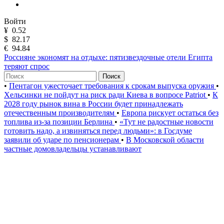
Войти
¥
0.52
$
82.17
€
94.84
Россияне экономят на отдыхе: пятизвездочные отели Египта
теряют спрос
Поиск
•
Пентагон ужесточает требования к срокам выпуска оружия
•
Хельсинки не пойдут на риск ради Киева в вопросе Patriot
•
К
2028 году рынок вина в России будет принадлежать
отечественным производителям
•
Европа рискует остаться без
топлива из-за позиции Берлина
•
«Тут не радостные новости
готовить надо, а извиняться перед людьми»: в Госдуме
заявили об ударе по пенсионерам
•
В Московской области
частные домовладельцы устанавливают