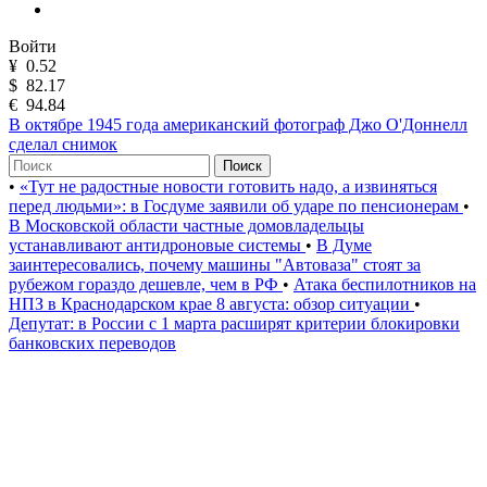
Войти
¥
0.52
$
82.17
€
94.84
В октябре 1945 года американский фотограф Джо О'Доннелл
сделал снимок
Поиск
•
«Тут не радостные новости готовить надо, а извиняться
перед людьми»: в Госдуме заявили об ударе по пенсионерам
•
В Московской области частные домовладельцы
устанавливают антидроновые системы
•
В Думе
заинтересовались, почему машины "Автоваза" стоят за
рубежом гораздо дешевле, чем в РФ
•
Атака беспилотников на
НПЗ в Краснодарском крае 8 августа: обзор ситуации
•
Депутат: в России с 1 марта расширят критерии блокировки
банковских переводов