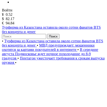
Войти
¥
0.52
$
82.17
€
94.84
Турфирма из Казахстана оставила около сотни фанатов BTS
без концерта и денег
Поиск
•
Турфирма из Казахстана оставила около сотни фанатов BTS
без концерта и денег
•
МВД предупреждает: мошенники
охотятся за картами покупателей в интернете
•
В середине
августа Подмосковье ждет ночное похолодание до 8-9
градусов
•
Пентагон ужесточает требования к срокам выпуска
оружия
•