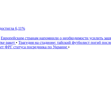
достигла 6,11%
Европейским странам напомнили о необходимости усилить за
тке ракет
•
Трагедия на стадионе: тайский футболист погиб посл
ет ФРГ статуса посредника по Украине
•