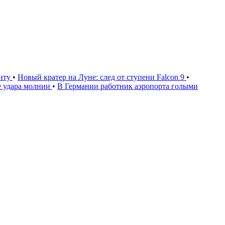
щиту
•
Новый кратер на Луне: след от ступени Falcon 9
•
е удара молнии
•
В Германии работник аэропорта голыми