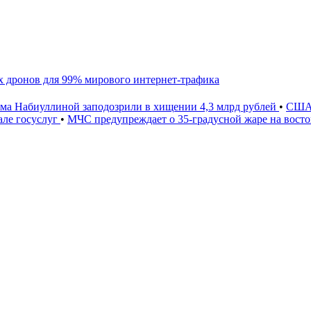
 дронов для 99% мирового интернет-трафика
ама Набиуллиной заподозрили в хищении 4,3 млрд рублей
•
США 
ле госуслуг
•
МЧС предупреждает о 35-градусной жаре на вост