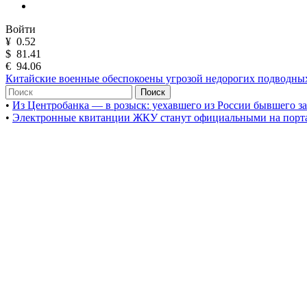
Войти
¥
0.52
$
81.41
€
94.06
Китайские военные обеспокоены угрозой недорогих подводных
Поиск
•
Из Центробанка — в розыск: уехавшего из России бывшего з
•
Электронные квитанции ЖКУ станут официальными на порта