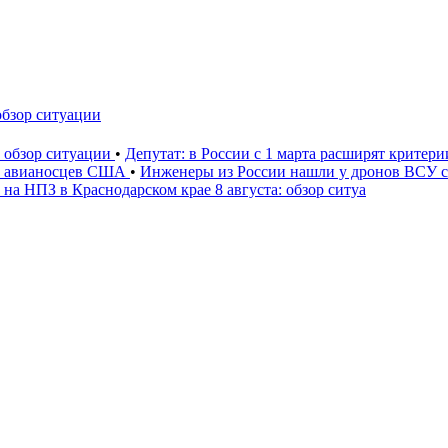
обзор ситуации
: обзор ситуации
•
Депутат: в России с 1 марта расширят критер
» авианосцев США
•
Инженеры из России нашли у дронов ВСУ со
на НПЗ в Краснодарском крае 8 августа: обзор ситуа