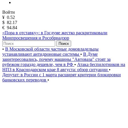
Войти
¥
0.52
$
82.17
€
94.84
«Пора в отставку»: в Госдуме жестко раскритиковали
Минпросвещения и Рособрнадзор
Поиск
•
В Московской области частные домовладельцы
устанавливают антидроновые системы
•
В Думе
заинтересовались, почему машины "Автоваза" стоят за
рубежом гораздо дешевле, чем в РФ
•
Атака беспилотников на
НПЗ в Краснодарском крае 8 августа: обзор ситуации
•
Депутат: в России с 1 марта расширят критерии блокировки
банковских переводов
•