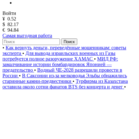
Войти
¥
0.52
$
82.17
€
94.84
Самая выгодная работа
Поиск
•
Как вернуть деньги, переведённые мошенникам: советы
эксперта
•
Для вывода израильских военных из Газы
потребуется полное разоружение ХАМАС
•
МИД РФ:
замалчивание истории бомбардировок Японией —
предательство
•
Водный ЧЕ-2028 разрешили провести в
России
•
В Саксонии из-за мелководья Эльбы обнажились
старинные камни-предвестники
•
Турфирма из Казахстана
оставила около сотни фанатов BTS без концерта и денег
•