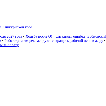
а Кинбурнской косе
юля 2027 года
•
Ходьба после 60 – фатальная ошибка: Бубновски
ев
•
Работодателям рекомендуют сокращать рабочий день в жару
•
м за оплату