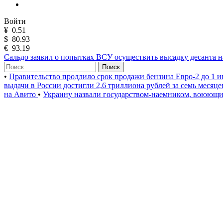
Войти
¥
0.51
$
80.93
€
93.19
Сальдо заявил о попытках ВСУ осуществить высадку десанта н
Поиск
•
Правительство продлило срок продажи бензина Евро-2 до 1 и
выдачи в России достигли 2,6 триллиона рублей за семь месяц
на Авито
•
Украину назвали государством-наемником, воюющи