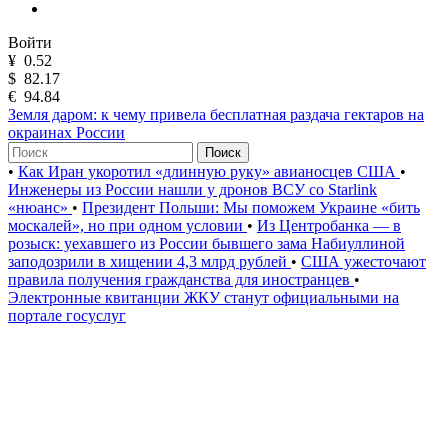
Войти
¥
0.52
$
82.17
€
94.84
Земля даром: к чему привела бесплатная раздача гектаров на
окраинах России
Поиск
•
Как Иран укоротил «длинную руку» авианосцев США
•
Инженеры из России нашли у дронов ВСУ со Starlink
«нюанс»
•
Президент Польши: Мы поможем Украине «бить
москалей», но при одном условии
•
Из Центробанка — в
розыск: уехавшего из России бывшего зама Набиуллиной
заподозрили в хищении 4,3 млрд рублей
•
США ужесточают
правила получения гражданства для иностранцев
•
Электронные квитанции ЖКУ станут официальными на
портале госуслуг