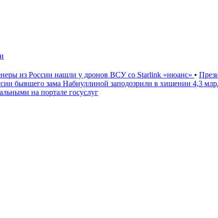
чи
неры из России нашли у дронов ВСУ со Starlink «нюанс»
•
През
ссии бывшего зама Набиуллиной заподозрили в хищении 4,3 мл
льными на портале госуслуг