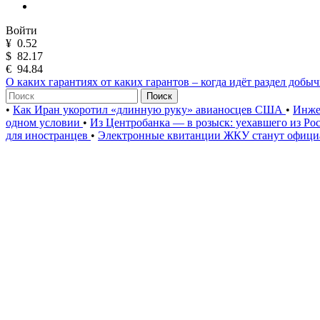
Войти
¥
0.52
$
82.17
€
94.84
О каких гарантиях от каких гарантов – когда идёт раздел добы
Поиск
•
Как Иран укоротил «длинную руку» авианосцев США
•
Инже
одном условии
•
Из Центробанка — в розыск: уехавшего из Ро
для иностранцев
•
Электронные квитанции ЖКУ станут официа