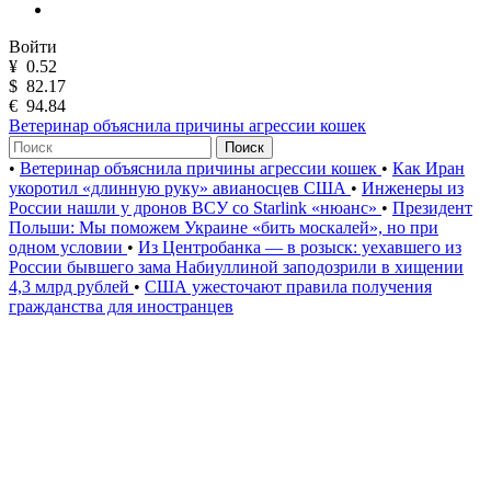
Войти
¥
0.52
$
82.17
€
94.84
Ветеринар объяснила причины агрессии кошек
Поиск
•
Ветеринар объяснила причины агрессии кошек
•
Как Иран
укоротил «длинную руку» авианосцев США
•
Инженеры из
России нашли у дронов ВСУ со Starlink «нюанс»
•
Президент
Польши: Мы поможем Украине «бить москалей», но при
одном условии
•
Из Центробанка — в розыск: уехавшего из
России бывшего зама Набиуллиной заподозрили в хищении
4,3 млрд рублей
•
США ужесточают правила получения
гражданства для иностранцев