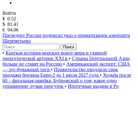
Войти
¥
0.52
$
81.41
€
94.06
Президент России подписал указ о приватизации аэропорта
Шереметьево
Поиск
•
Краткая история морских ворот мира и главной
энергетической артерии XXI в
•
Страны Центральной Азии
больше не ставят на Россию
•
Американский эксперт: США
— это бумажный тигр
•
Правительство продлило срок
продажи бензина Евро-2 до 1 июля 2027 года
•
Ходьба после
60 – фатальная ошибка: Бубновский о том, какое одно
упражнение лучше прогулок
•
Ипотечные выдачи в Ро