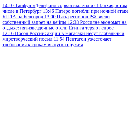
14:10
Тайфун «Дельфин» сорвал вылеты из Шанхая, в том
числе в Петербург
13:46
Пятеро погибли при ночной атаке
БПЛА на Белгород
13:00
Пять регионов РФ ввели
собственный запрет на вейпы
12:38
Россияне экономят на
отдыхе: пятизвездочные отели Египта теряют спрос
12:16
Посол России: акции в Нагасаки несут глобальный
миротворческий посыл
11:54
Пентагон ужесточает
требования к срокам выпуска оружия