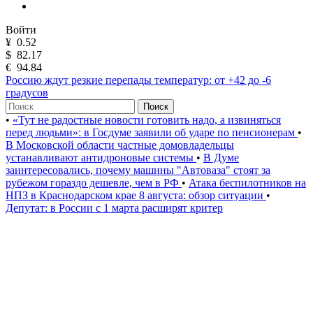
Войти
¥
0.52
$
82.17
€
94.84
Россию ждут резкие перепады температур: от +42 до -6
градусов
Поиск
•
«Тут не радостные новости готовить надо, а извиняться
перед людьми»: в Госдуме заявили об ударе по пенсионерам
•
В Московской области частные домовладельцы
устанавливают антидроновые системы
•
В Думе
заинтересовались, почему машины "Автоваза" стоят за
рубежом гораздо дешевле, чем в РФ
•
Атака беспилотников на
НПЗ в Краснодарском крае 8 августа: обзор ситуации
•
Депутат: в России с 1 марта расширят критер