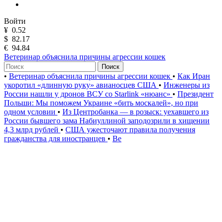
Войти
¥
0.52
$
82.17
€
94.84
Ветеринар объяснила причины агрессии кошек
Поиск
•
Ветеринар объяснила причины агрессии кошек
•
Как Иран
укоротил «длинную руку» авианосцев США
•
Инженеры из
России нашли у дронов ВСУ со Starlink «нюанс»
•
Президент
Польши: Мы поможем Украине «бить москалей», но при
одном условии
•
Из Центробанка — в розыск: уехавшего из
России бывшего зама Набиуллиной заподозрили в хищении
4,3 млрд рублей
•
США ужесточают правила получения
гражданства для иностранцев
•
Ве