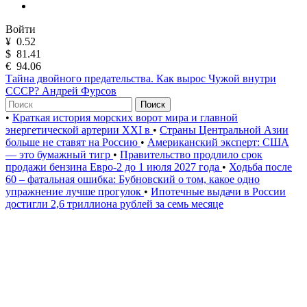
Войти
¥
0.52
$
81.41
€
94.06
Тайна двойного предательства. Как вырос Чужой внутри
СССР? Андрей Фурсов
Поиск
•
Краткая история морских ворот мира и главной
энергетической артерии XXI в
•
Страны Центральной Азии
больше не ставят на Россию
•
Американский эксперт: США
— это бумажный тигр
•
Правительство продлило срок
продажи бензина Евро-2 до 1 июля 2027 года
•
Ходьба после
60 – фатальная ошибка: Бубновский о том, какое одно
упражнение лучше прогулок
•
Ипотечные выдачи в России
достигли 2,6 триллиона рублей за семь месяце