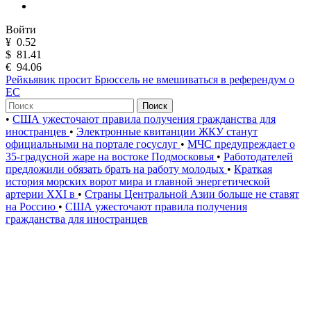
Войти
¥
0.52
$
81.41
€
94.06
Рейкьявик просит Брюссель не вмешиваться в референдум о
ЕС
Поиск
•
США ужесточают правила получения гражданства для
иностранцев
•
Электронные квитанции ЖКУ станут
официальными на портале госуслуг
•
МЧС предупреждает о
35-градусной жаре на востоке Подмосковья
•
Работодателей
предложили обязать брать на работу молодых
•
Краткая
история морских ворот мира и главной энергетической
артерии XXI в
•
Страны Центральной Азии больше не ставят
на Россию
•
США ужесточают правила получения
гражданства для иностранцев