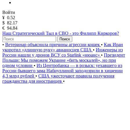
Войти
¥
0.52
$
82.17
€
94.84
Наш Стратегический Тыл в СВО - это Филипп Киркоров?
Поиск
•
Ветеринар объяснила причины агрессии кошек
•
Как Иран
укоротил «длинную руку» авианосцев США
•
Инженеры из
России нашли у дронов ВСУ со Starlink «нюанс»
•
Президент
Польши: Мы поможем Украине «бить москалей», но при
одном условии
•
Из Центробанка — в розыск: уехавшего из
России бывшего зама Набиуллиной заподозрили в хищении
4,3 млрд рублей
•
США ужесточают правила получения
гражданства для иностранцев
•