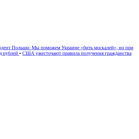
идент Польши: Мы поможем Украине «бить москалей», но при
рд рублей
•
США ужесточают правила получения гражданства