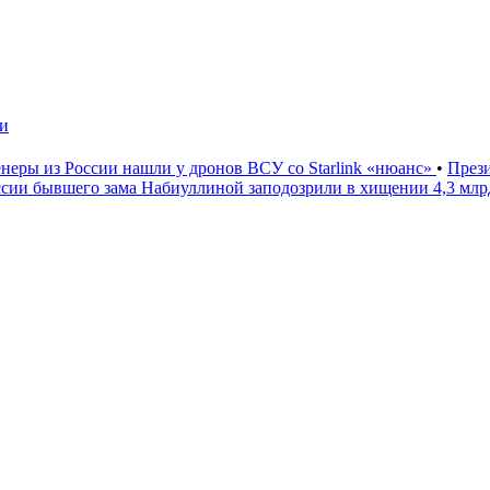
чи
неры из России нашли у дронов ВСУ со Starlink «нюанс»
•
През
ссии бывшего зама Набиуллиной заподозрили в хищении 4,3 мл