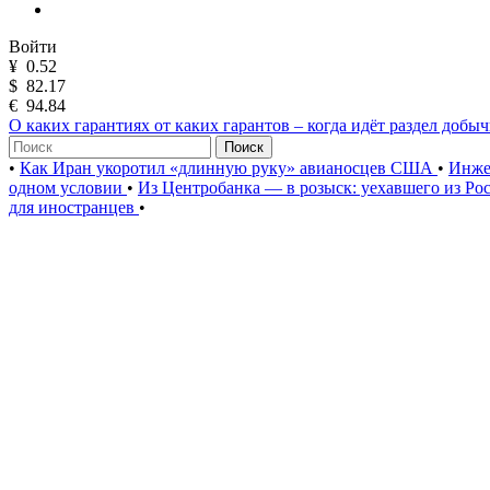
Войти
¥
0.52
$
82.17
€
94.84
О каких гарантиях от каких гарантов – когда идёт раздел добы
Поиск
•
Как Иран укоротил «длинную руку» авианосцев США
•
Инже
одном условии
•
Из Центробанка — в розыск: уехавшего из Ро
для иностранцев
•