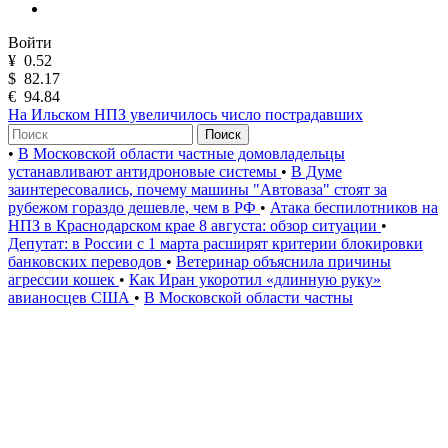
Войти
¥
0.52
$
82.17
€
94.84
На Ильском НПЗ увеличилось число пострадавших
Поиск
•
В Московской области частные домовладельцы
устанавливают антидроновые системы
•
В Думе
заинтересовались, почему машины "Автоваза" стоят за
рубежом гораздо дешевле, чем в РФ
•
Атака беспилотников на
НПЗ в Краснодарском крае 8 августа: обзор ситуации
•
Депутат: в России с 1 марта расширят критерии блокировки
банковских переводов
•
Ветеринар объяснила причины
агрессии кошек
•
Как Иран укоротил «длинную руку»
авианосцев США
•
В Московской области частны